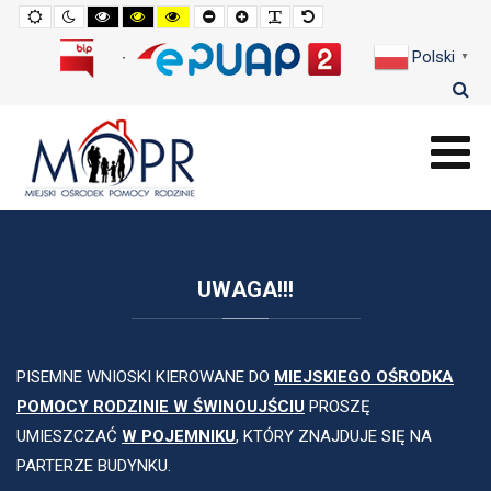
Widok
Widok
Wysoki
Wysoki
Wysoki
Pomniejszony
Powiększony
Zwiększ
Standarowy
standardowy
nocny
kontrast
kontrast
kontrast
rozmiar
rozmiar
odstępy
rozmiar
tryb
tryb
tryb
czcionki
czcionki
pomiędzy
czcionki
Polski
czarno
czarno
żółto
literami
▼
-
-
-
biały
żółty
czarny
UWAGA!!!
PISEMNE WNIOSKI KIEROWANE DO
MIEJSKIEGO OŚRODKA
POMOCY RODZINIE W ŚWINOUJŚCIU
PROSZĘ
UMIESZCZAĆ
W POJEMNIKU
, KTÓRY ZNAJDUJE SIĘ NA
PARTERZE BUDYNKU.