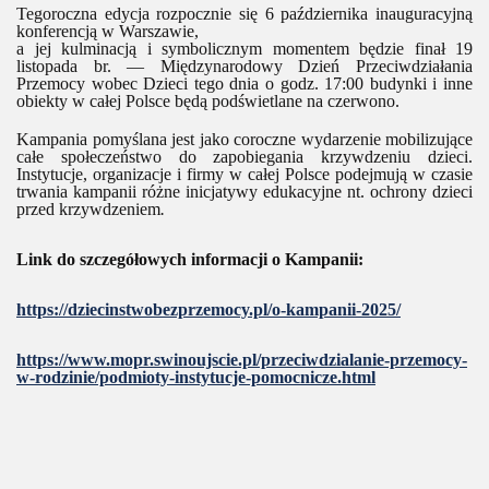
Tegoroczna edycja rozpocznie się 6 października inauguracyjną
konferencją w Warszawie,
a jej kulminacją i symbolicznym momentem będzie finał 19
listopada br. — Międzynarodowy Dzień Przeciwdziałania
Przemocy wobec Dzieci tego dnia o godz. 17:00 budynki i inne
obiekty w całej Polsce będą podświetlane na czerwono.
Kampania pomyślana jest jako coroczne wydarzenie mobilizujące
całe społeczeństwo do zapobiegania krzywdzeniu dzieci.
Instytucje, organizacje i firmy w całej Polsce podejmują w czasie
trwania kampanii różne inicjatywy edukacyjne nt. ochrony dzieci
przed krzywdzeniem
.
Link do szczegółowych informacji o Kampanii:
https://dziecinstwobezprzemocy.pl/o-kampanii-2025/
https://www.mopr.swinoujscie.pl/przeciwdzialanie-przemocy-
w-rodzinie/podmioty-instytucje-pomocnicze.html