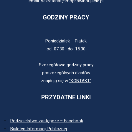
email:
sekretariat@mopr.swinoujscie.pl
GODZINY
PRACY
Poniedziałek – Piątek
od 07.30 do 15.30
Szczegółowe godziny pracy
poszczególnych działów
znajdują się w
”KONTAKT”
PRZYDATNE
LINKI
Rodzicielstwo zastępcze – Facebook
Biuletyn Informacji Publicznej